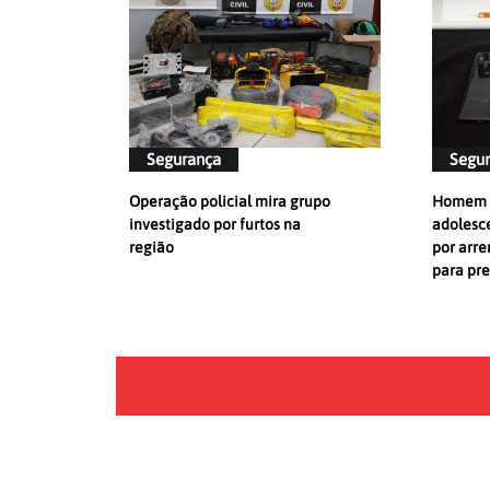
Segurança
Segu
Operação policial mira grupo
Homem é
investigado por furtos na
adolesc
região
por arre
para pre