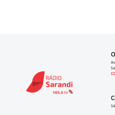
O
Av
Sa
C
C
54