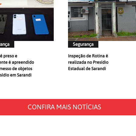
rança
Segurança
 preso e
Inspeção de Rotina é
ente é apreendido
realizada no Presídio
messo de objetos
Estadual de Sarandi
sídio em Sarandi
CONFIRA MAIS NOTÍCIAS